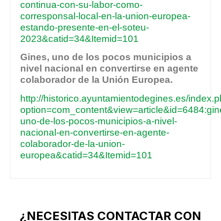
continua-con-su-labor-como-
corresponsal-local-en-la-union-europea-
estando-presente-en-el-soteu-
2023&catid=34&Itemid=101
Gines, uno de los pocos municipios a
nivel nacional en convertirse en agente
colaborador de la Unión Europea.
http://historico.ayuntamientodegines.es/index.
option=com_content&view=article&id=6484:gin
uno-de-los-pocos-municipios-a-nivel-
nacional-en-convertirse-en-agente-
colaborador-de-la-union-
europea&catid=34&Itemid=101
¿NECESITAS CONTACTAR CON