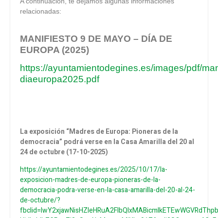
A continuación, te dejamos algunas informaciones
relacionadas:
MANIFIESTO 9 DE MAYO – DÍA DE
EUROPA (2025)
https://ayuntamientodegines.es/images/pdf/mani
diaeuropa2025.pdf
La exposición “Madres de Europa: Pioneras de la
democracia” podrá verse en la Casa Amarilla del 20 al
24 de octubre (17-10-2025)
https://ayuntamientodegines.es/2025/10/17/la-
exposicion-madres-de-europa-pioneras-de-la-
democracia-podra-verse-en-la-casa-amarilla-del-20-al-24-
de-octubre/?
fbclid=IwY2xjawNisHZleHRuA2FlbQIxMABicmlkETEwWGVRdThp