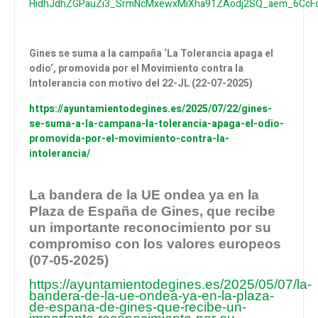
HidhJdhZGPauZi3_SrmNcMxewxMiXha91ZAodj2SQ_aem_6CcF
Gines se suma a la campaña ‘La Tolerancia apaga el
odio’, promovida por el Movimiento contra la
Intolerancia con motivo del 22-JL (22-07-2025)
https://ayuntamientodegines.es/2025/07/22/gines-
se-suma-a-la-campana-la-tolerancia-apaga-el-odio-
promovida-por-el-movimiento-contra-la-
intolerancia/
La bandera de la UE ondea ya en la
Plaza de España de Gines, que recibe
un importante reconocimiento por su
compromiso con los valores europeos
(07-05-2025)
https://ayuntamientodegines.es/2025/05/07/la-
bandera-de-la-ue-ondea-ya-en-la-plaza-
de-espana-de-gines-que-recibe-un-