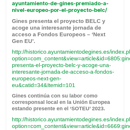
ayuntamiento-de-gines-premiado-a-
nivel-europeo-por-el-proyecto-belc/
Gines presenta el proyecto BELC y
acoge una interesante jornada de
acceso a Fondos Europeos – ‘Next
Gen EU’.
http://historico.ayuntamientodegines.es/index.
option=com_content&view=article&id=6805:gin
presenta-el-proyecto-belc-y-acoge-una-
interesante-jornada-de-acceso-a-fondos-
europeos-next-gen-
eu&catid=34&Itemid=101
Gines continúa con su labor como
corresponsal local en la Unión Europea
estando presente en el ‘SOTEU’ 2023.
http://historico.ayuntamientodegines.es/index.
option=com_content&view=article&id=6669:gin