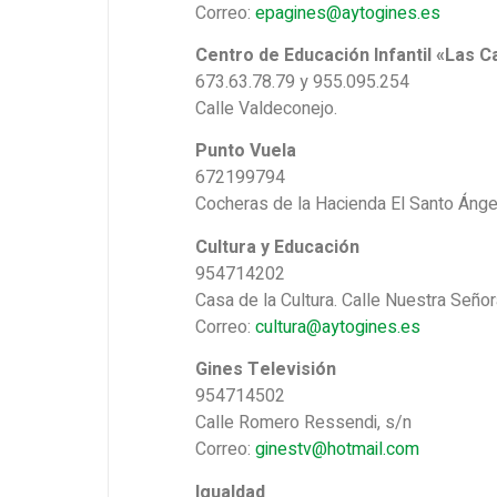
Correo:
epagines@aytogines.es
Centro de Educación Infantil «Las 
673.63.78.79 y 955.095.254
Calle Valdeconejo.
Punto Vuela
672199794
Cocheras de la Hacienda El Santo Ángel
Cultura y Educación
954714202
Casa de la Cultura. Calle Nuestra Señor
Correo:
cultura@aytogines.es
Gines Televisión
954714502
Calle Romero Ressendi, s/n
Correo:
ginestv@hotmail.com
Igualdad