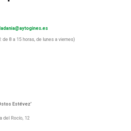
dadania@aytogines.es
e 8 a 15 horas, de lunes a viernes)
 Ostos Estévez’
a del Rocío, 12