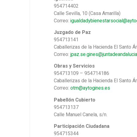
954714402
Calle Sevilla, 10 (Casa Amarilla)
Correo:
igualdadybienestarsocial@ayto
Juzgado de Paz
954713141
Caballerizas de la Hacienda El Santo Án
Correo:
jpaz.se.gines@juntadeandalucia
Obras y Servicios
954713109 – 954714186
Caballerizas de la Hacienda El Santo Án
Correo:
otm@aytogines.es
Pabellón Cubierto
954713137
Calle Manuel Canela, s/n.
Participación Ciudadana
954715344