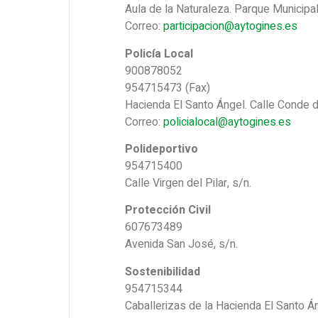
Aula de la Naturaleza. Parque Municipa
Correo:
participacion@aytogines.es
Policía Local
900878052
954715473 (Fax)
Hacienda El Santo Ángel. Calle Conde de
Correo:
policialocal@aytogines.es
Polideportivo
954715400
Calle Virgen del Pilar, s/n.
Protección Civil
607673489
Avenida San José, s/n.
Sostenibilidad
954715344
Caballerizas de la Hacienda El Santo Án