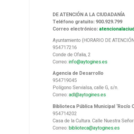
DE ATENCIÓN A LA CIUDADANÍA
Teléfono gratuito: 900.929.799
Correo electrónico:
atencionalaciu
Ayuntamiento (HORARIO DE ATENCIÓN: d
954717216
Conde de Ofalia, 2
Correo:
info@aytogines.es
Agencia de Desarrollo
954719045
Polígono Servialsa, calle G, s/n.
Correo:
adl@aytogines.es
Biblioteca Pública Municipal ‘Rocío
954714202
Casa de la Cultura. Calle Nuestra Señor
Correo:
biblioteca@aytogines.es