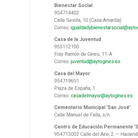
Bienestar Social
954714402
Calle Sevilla, 10 (Casa Amarilla)
Correo:
igualdadybienestarsocial@ayto
Casa de la Juventud
955112100
Fray Ramón de Gines, 11-A
Correo:
juventud@aytogines.es
Casa del Mayor
954719651
Plaza de España, 1
Correo:
casadelmayor@aytogines.es
Cementerio Municipal ‘San José’
Calle Manuel de Falla, s/n.
Centro de Educación Permanente ‘
954713002 Calle del Aire, 2. – Hacien