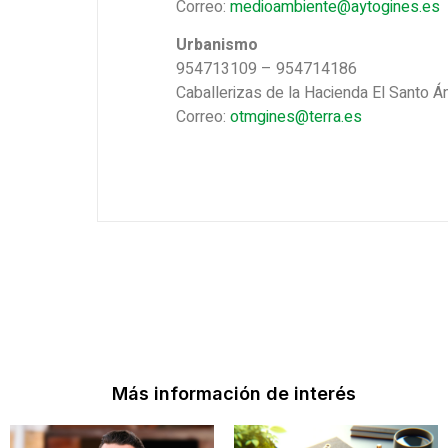
Correo:
medioambiente@aytogines.es
Urbanismo
954713109 – 954714186
Caballerizas de la Hacienda El Santo Án
Correo:
otmgines@terra.es
Más información de interés