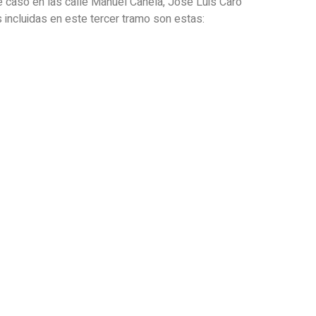
e caso en las calle Manuel Canela, José Luis Caro
s incluidas en este tercer tramo son estas: