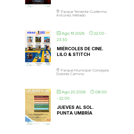
Parque Teniente Guillermo
Antúnez Mellado
Ago 19 2026
22:00
-
23:30
MIÉRCOLES DE CINE.
LILO & STITCH
Parque Municipal Concejala
Dolores Camino
Ago 20 2026
08:00
-
22:00
JUEVES AL SOL.
PUNTA UMBRÍA