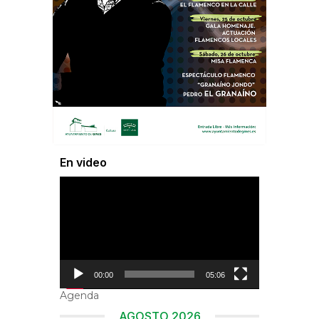
En video
Reproductor
de
vídeo
00:00
05:06
Agenda
AGOSTO 2026