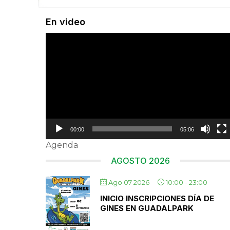
En video
Reproductor
de
vídeo
00:00
05:06
Agenda
AGOSTO 2026
Ago 07 2026
10:00
-
23:00
INICIO INSCRIPCIONES DÍA DE
GINES EN GUADALPARK