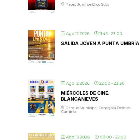
Paseo Juan de Dios Soto
Ago 12 2026
11:45
-
23:00
SALIDA JOVEN A PUNTA UMBRÍA
Ago 12 2026
22:00
-
23:30
MIÉRCOLES DE CINE.
BLANCANIEVES
Parque Municipal Concejala Dolores
Camino
Ago 13 2026
08:00
-
22:00