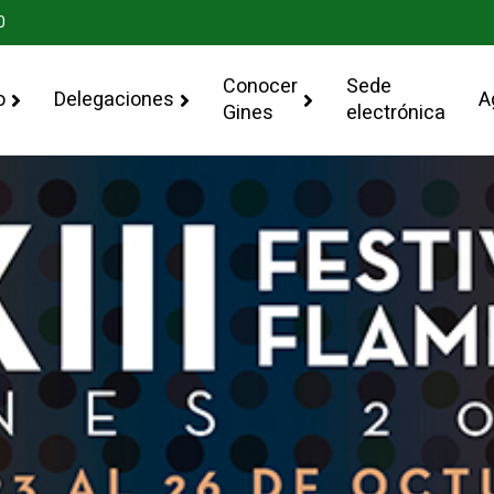
0
Conocer
Sede
o
Delegaciones
A
Gines
electrónica