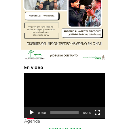
En video
Reproductor
de
vídeo
00:00
05:06
Agenda