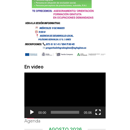
En video
Reproductor
de
vídeo
00:00
05:06
Agenda
AGOSTO 2026