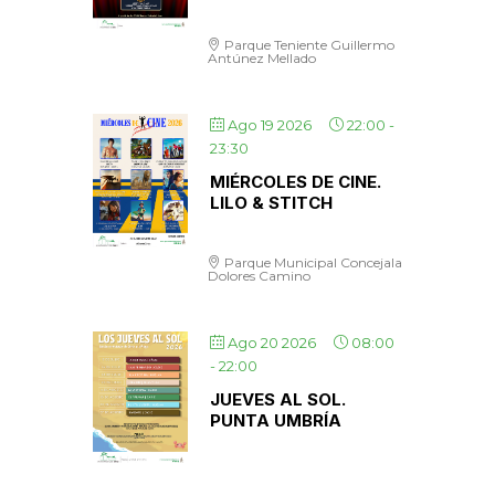
Parque Teniente Guillermo
Antúnez Mellado
Ago 19 2026
22:00
-
23:30
MIÉRCOLES DE CINE.
LILO & STITCH
Parque Municipal Concejala
Dolores Camino
Ago 20 2026
08:00
-
22:00
JUEVES AL SOL.
PUNTA UMBRÍA