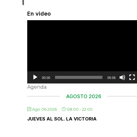
En video
Reproductor
de
vídeo
00:00
05:06
Agenda
AGOSTO 2026
Ago 06 2026
08:00
-
22:00
JUEVES AL SOL. LA VICTORIA