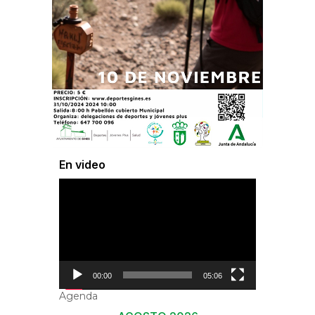
En video
Reproductor
de
vídeo
00:00
05:06
Agenda