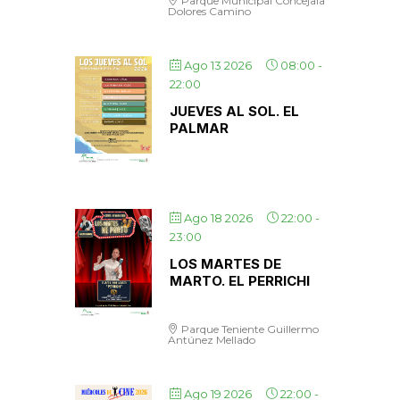
Parque Municipal Concejala
Dolores Camino
Ago 13 2026
08:00
-
22:00
JUEVES AL SOL. EL
PALMAR
Ago 18 2026
22:00
-
23:00
LOS MARTES DE
MARTO. EL PERRICHI
Parque Teniente Guillermo
Antúnez Mellado
Ago 19 2026
22:00
-