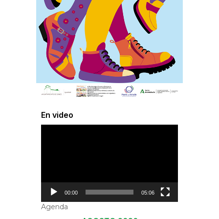
En video
Reproductor
de
vídeo
00:00
05:06
Agenda