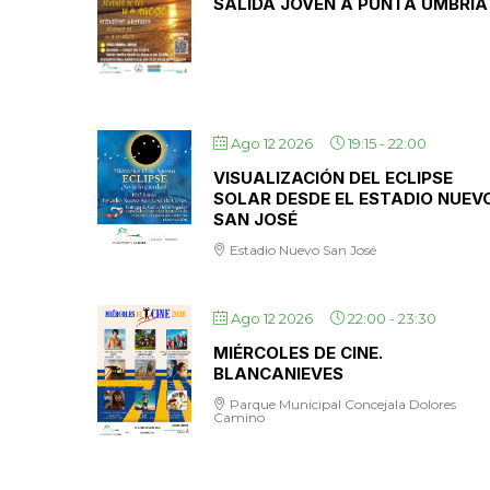
SALIDA JOVEN A PUNTA UMBRÍA
Ago 12 2026
19:15
-
22:00
VISUALIZACIÓN DEL ECLIPSE
SOLAR DESDE EL ESTADIO NUEV
SAN JOSÉ
Estadio Nuevo San José
Ago 12 2026
22:00
-
23:30
MIÉRCOLES DE CINE.
BLANCANIEVES
Parque Municipal Concejala Dolores
Camino