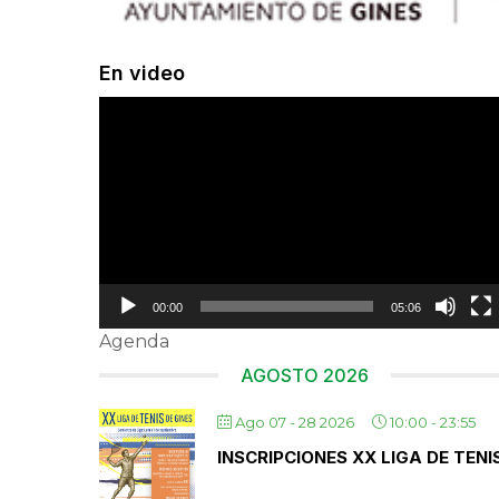
En video
Reproductor
de
vídeo
00:00
05:06
Agenda
AGOSTO 2026
Ago 07 - 28 2026
10:00
-
23:55
INSCRIPCIONES XX LIGA DE TENI