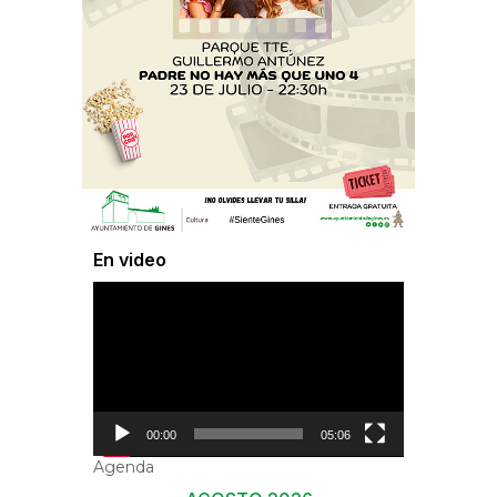
En video
Reproductor
de
vídeo
00:00
05:06
Agenda