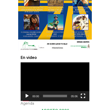
En video
Reproductor
de
vídeo
00:00
05:06
Agenda