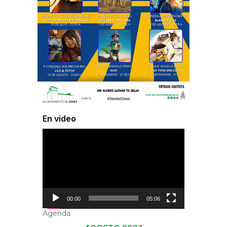
En video
Reproductor
de
vídeo
00:00
05:06
Agenda