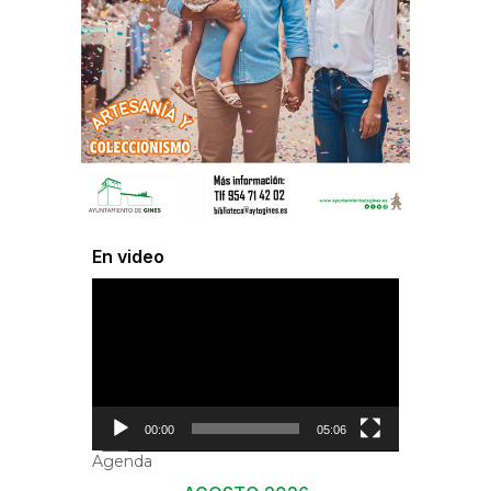
En video
Reproductor
de
vídeo
00:00
05:06
Agenda