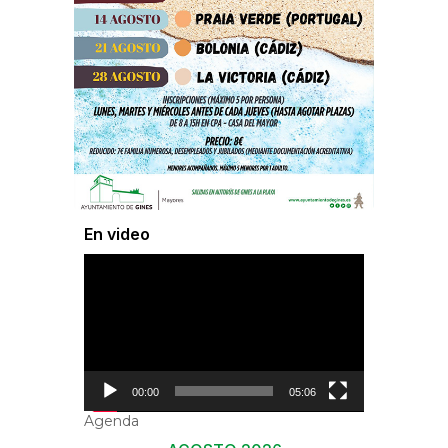
En video
Reproductor
de
vídeo
00:00
05:06
Agenda