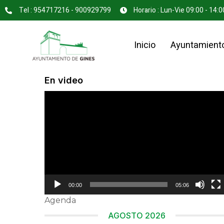
Tel : 954717216 - 900929799
Horario : Lun-Vie 09:00 - 14:0
Inicio
Ayuntamient
En video
Reproductor
de
vídeo
00:00
05:06
Agenda
AGOSTO 2026