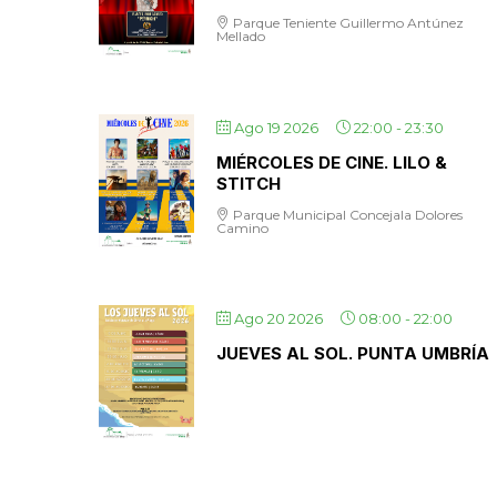
Parque Teniente Guillermo Antúnez
Mellado
Ago 19 2026
22:00
-
23:30
MIÉRCOLES DE CINE. LILO &
STITCH
Parque Municipal Concejala Dolores
Camino
Ago 20 2026
08:00
-
22:00
JUEVES AL SOL. PUNTA UMBRÍA