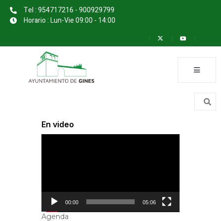
Tel : 954717216 - 900929799
Horario : Lun-Vie 09:00 - 14:00
En video
Reproductor
de
vídeo
00:00
05:06
Agenda