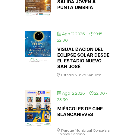
SALIDA JOVEN A
PUNTA UMBRÍA
Ago 12 2026
19:15
-
22:00
VISUALIZACIÓN DEL
ECLIPSE SOLAR DESDE
EL ESTADIO NUEVO
SAN JOSÉ
Estadio Nuevo San José
Ago 12 2026
22:00
-
23:30
MIÉRCOLES DE CINE.
BLANCANIEVES
Parque Municipal Concejala
Dolores Camino