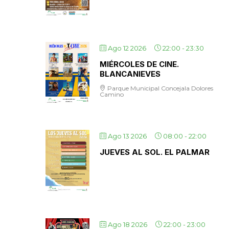
Ago 12 2026
22:00
-
23:30
MIÉRCOLES DE CINE.
BLANCANIEVES
Parque Municipal Concejala Dolores
Camino
Ago 13 2026
08:00
-
22:00
JUEVES AL SOL. EL PALMAR
Ago 18 2026
22:00
-
23:00