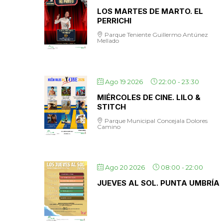
LOS MARTES DE MARTO. EL
PERRICHI
Parque Teniente Guillermo Antúnez
Mellado
Ago 19 2026
22:00
-
23:30
MIÉRCOLES DE CINE. LILO &
STITCH
Parque Municipal Concejala Dolores
Camino
Ago 20 2026
08:00
-
22:00
JUEVES AL SOL. PUNTA UMBRÍA