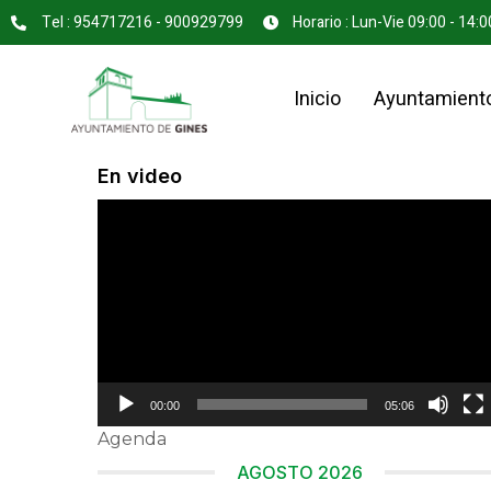
Tel : 954717216 - 900929799
Horario : Lun-Vie 09:00 - 14:0
Inicio
Ayuntamient
En video
Reproductor
de
vídeo
00:00
05:06
Agenda
AGOSTO 2026