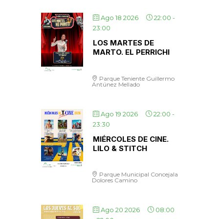
Ago 18 2026
22:00
-
23:00
LOS MARTES DE
MARTO. EL PERRICHI
Parque Teniente Guillermo
Antúnez Mellado
Ago 19 2026
22:00
-
23:30
MIÉRCOLES DE CINE.
LILO & STITCH
Parque Municipal Concejala
Dolores Camino
Ago 20 2026
08:00