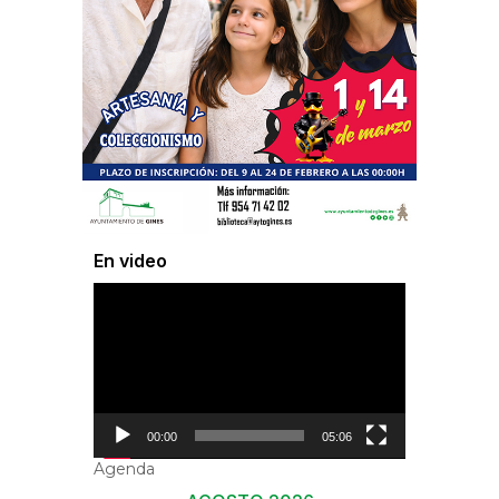
En video
Reproductor
de
vídeo
00:00
05:06
Agenda