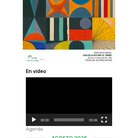
En video
Reproductor
de
vídeo
00:00
05:06
Agenda
AGOSTO 2026