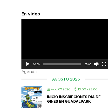
En video
Reproductor
de
vídeo
00:00
05:06
Agenda
AGOSTO 2026
Ago 07 2026
10:00
-
23:00
INICIO INSCRIPCIONES DÍA DE
GINES EN GUADALPARK