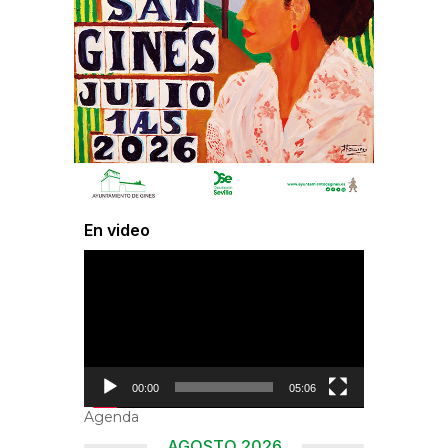
En video
Reproductor
de
vídeo
00:00
05:06
Agenda
AGOSTO 2026