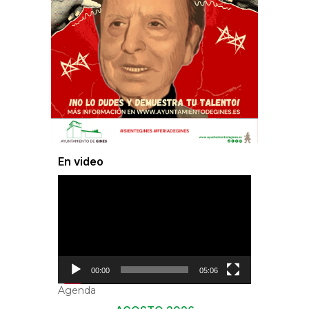
En video
Reproductor
de
vídeo
00:00
05:06
Agenda