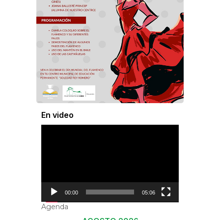
En video
Reproductor
de
vídeo
00:00
05:06
Agenda