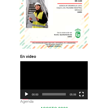
En video
Reproductor
de
vídeo
00:00
05:06
Agenda