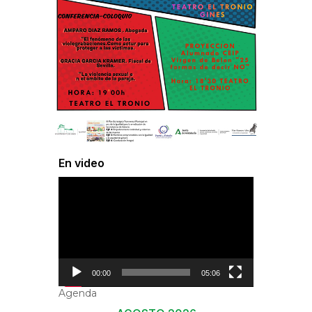
En video
Reproductor
de
vídeo
00:00
05:06
Agenda