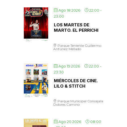
Ago 18 2026
22:00
-
23:00
LOS MARTES DE
MARTO. EL PERRICHI
Parque Teniente Guillermo
Antúnez Mellado
Ago 19 2026
22:00
-
23:30
MIÉRCOLES DE CINE.
LILO & STITCH
Parque Municipal Concejala
Dolores Camino
Ago 20 2026
08:00