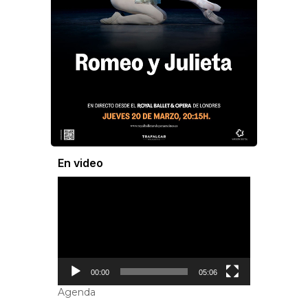
En video
Reproductor
de
vídeo
00:00
05:06
Agenda