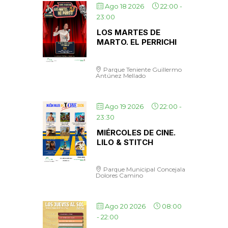
Ago 18 2026
22:00
-
23:00
LOS MARTES DE
MARTO. EL PERRICHI
Parque Teniente Guillermo
Antúnez Mellado
Ago 19 2026
22:00
-
23:30
MIÉRCOLES DE CINE.
LILO & STITCH
Parque Municipal Concejala
Dolores Camino
Ago 20 2026
08:00
-
22:00