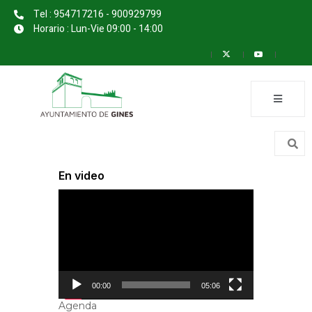
Tel : 954717216 - 900929799
Horario : Lun-Vie 09:00 - 14:00
En video
Reproductor
de
vídeo
00:00
05:06
Agenda