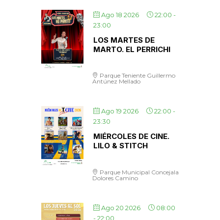
Ago 18 2026
22:00
-
23:00
LOS MARTES DE
MARTO. EL PERRICHI
Parque Teniente Guillermo
Antúnez Mellado
Ago 19 2026
22:00
-
23:30
MIÉRCOLES DE CINE.
LILO & STITCH
Parque Municipal Concejala
Dolores Camino
Ago 20 2026
08:00
-
22:00