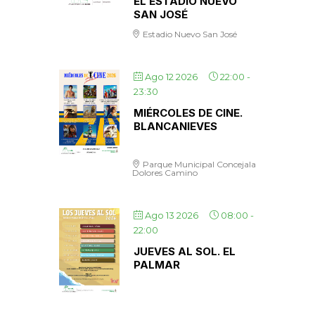
EL ESTADIO NUEVO
SAN JOSÉ
Estadio Nuevo San José
Ago 12 2026
22:00
-
23:30
MIÉRCOLES DE CINE.
BLANCANIEVES
Parque Municipal Concejala
Dolores Camino
Ago 13 2026
08:00
-
22:00
JUEVES AL SOL. EL
PALMAR