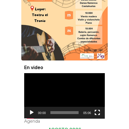
En video
Reproductor
de
vídeo
00:00
05:06
Agenda