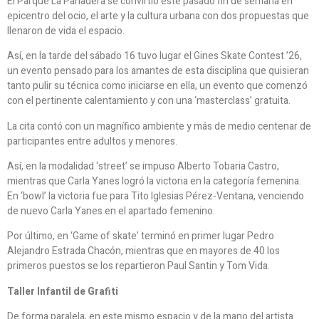
El Parque La Panadera se convirtió este pasado fin de semana en
epicentro del ocio, el arte y la cultura urbana con dos propuestas que
llenaron de vida el espacio.
Así, en la tarde del sábado 16 tuvo lugar el Gines Skate Contest ’26,
un evento pensado para los amantes de esta disciplina que quisieran
tanto pulir su técnica como iniciarse en ella, un evento que comenzó
con el pertinente calentamiento y con una ‘masterclass’ gratuita.
La cita contó con un magnífico ambiente y más de medio centenar de
participantes entre adultos y menores.
Así, en la modalidad ‘street’ se impuso Alberto Tobaria Castro,
mientras que Carla Yanes logró la victoria en la categoría femenina.
En ‘bowl’ la victoria fue para Tito Iglesias Pérez-Ventana, venciendo
de nuevo Carla Yanes en el apartado femenino.
Por último, en ‘Game of skate’ terminó en primer lugar Pedro
Alejandro Estrada Chacón, mientras que en mayores de 40 los
primeros puestos se los repartieron Paul Santin y Tom Vida.
Taller Infantil de Grafiti
De forma paralela, en este mismo espacio y de la mano del artista