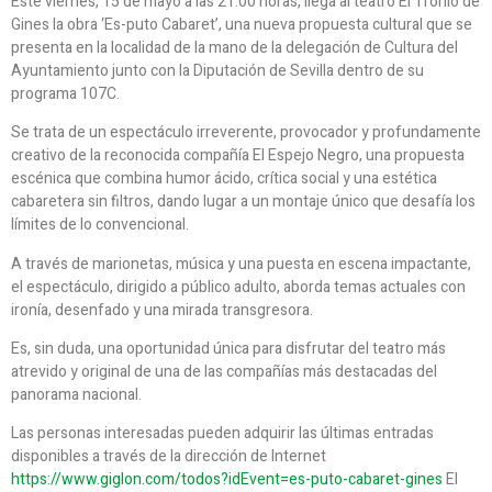
Este viernes, 15 de mayo a las 21.00 horas, llega al teatro El Tronío de
Gines la obra ‘Es-puto Cabaret’, una nueva propuesta cultural que se
presenta en la localidad de la mano de la delegación de Cultura del
Ayuntamiento junto con la Diputación de Sevilla dentro de su
programa 107C.
Se trata de un espectáculo irreverente, provocador y profundamente
creativo de la reconocida compañía El Espejo Negro, una propuesta
escénica que combina humor ácido, crítica social y una estética
cabaretera sin filtros, dando lugar a un montaje único que desafía los
límites de lo convencional.
A través de marionetas, música y una puesta en escena impactante,
el espectáculo, dirigido a público adulto, aborda temas actuales con
ironía, desenfado y una mirada transgresora.
Es, sin duda, una oportunidad única para disfrutar del teatro más
atrevido y original de una de las compañías más destacadas del
panorama nacional.
Las personas interesadas pueden adquirir las últimas entradas
disponibles a través de la dirección de Internet
https://www.giglon.com/todos?idEvent=es-puto-cabaret-gines
El