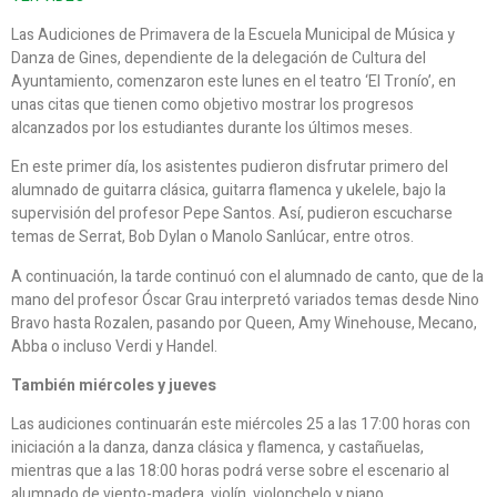
Las Audiciones de Primavera de la Escuela Municipal de Música y
Danza de Gines, dependiente de la delegación de Cultura del
Ayuntamiento, comenzaron este lunes en el teatro ‘El Tronío’, en
unas citas que tienen como objetivo mostrar los progresos
alcanzados por los estudiantes durante los últimos meses.
En este primer día, los asistentes pudieron disfrutar primero del
alumnado de guitarra clásica, guitarra flamenca y ukelele, bajo la
supervisión del profesor Pepe Santos. Así, pudieron escucharse
temas de Serrat, Bob Dylan o Manolo Sanlúcar, entre otros.
A continuación, la tarde continuó con el alumnado de canto, que de la
mano del profesor Óscar Grau interpretó variados temas desde Nino
Bravo hasta Rozalen, pasando por Queen, Amy Winehouse, Mecano,
Abba o incluso Verdi y Handel.
También miércoles y jueves
Las audiciones continuarán este miércoles 25 a las 17:00 horas con
iniciación a la danza, danza clásica y flamenca, y castañuelas,
mientras que a las 18:00 horas podrá verse sobre el escenario al
alumnado de viento-madera, violín, violonchelo y piano.