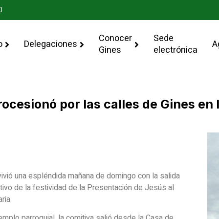
0
Conocer
Sede
o
Delegaciones
A
Gines
electrónica
cesionó por las calles de Gines en l
 vivió una espléndida mañana de domingo con la salida
vo de la festividad de la Presentación de Jesús al
ria.
mplo parroquial, la comitiva salió desde la Casa de