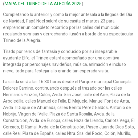
(
MAPA DEL TRINEO DE LA ALEGRÍA 2025
)
Completando lo anterior y como la mejor antesala a la llegada del Día
de Navidad, Papá Noel saldrá de su casita el martes 23 para
emprender un completo recorrido por las calles del municipio
regalando sonrisas y derrochando ilusión a bordo de su espectacular
Trineo de la Alegría.
Tirado por renos de fantasía y conducido por su inseparable
ayudante Elfo, el Trineo estará acompañado por una comitiva
integrada por personajes navideños, música, animación e incluso
nieve; todo para festejar a lo grande tan esperada visita.
La salida será a las 16:30 horas desde el Parque municipal Concejala
Dolores Camino, continuando después el trazado por las calles
Hermanos Pinzón, Colón, Avda. San José, calle del Aire, Plaza de la
Arboledilla, calles Manuel de Falla, El Majuelo, Manuel Font de Anta,
Avda. II Duque de Ahumada, calles Benito Pérez Galdós, Antonio de
Nebrija, Virgen del Valle, Plaza de Santa Rosalía, Avda. de la
Constitución, Avda. de Europa, calles Haza de Liendo, Carlota Vega, El
Cercado, El Ramal, Avda. de la Constitución, Paseo Juan de Dios Soto,
calle Real, Plaza de España, calles Ntra. Sra. del Rocío, Colón, Murillo,