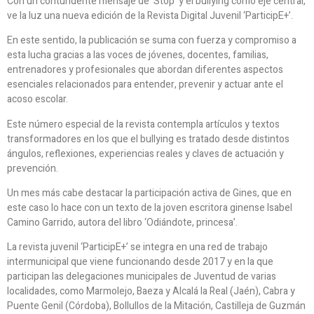
Con un contundente mensaje de ‘Stop’ y el bullying como eje central,
ve la luz una nueva edición de la Revista Digital Juvenil ‘ParticipE+’.
En este sentido, la publicación se suma con fuerza y compromiso a
esta lucha gracias a las voces de jóvenes, docentes, familias,
entrenadores y profesionales que abordan diferentes aspectos
esenciales relacionados para entender, prevenir y actuar ante el
acoso escolar.
Este número especial de la revista contempla artículos y textos
transformadores en los que el bullying es tratado desde distintos
ángulos, reflexiones, experiencias reales y claves de actuación y
prevención.
Un mes más cabe destacar la participación activa de Gines, que en
este caso lo hace con un texto de la joven escritora ginense Isabel
Camino Garrido, autora del libro ‘Odiándote, princesa’.
La revista juvenil ‘ParticipE+’ se integra en una red de trabajo
intermunicipal que viene funcionando desde 2017 y en la que
participan las delegaciones municipales de Juventud de varias
localidades, como Marmolejo, Baeza y Alcalá la Real (Jaén), Cabra y
Puente Genil (Córdoba), Bollullos de la Mitación, Castilleja de Guzmán