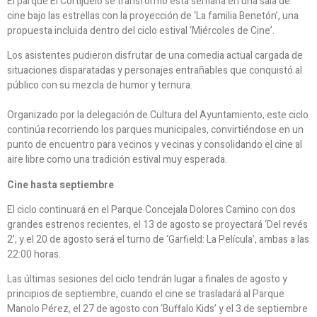
El parque El Cortijuelo se transformó esta semana en una sala de
cine bajo las estrellas con la proyección de ‘La familia Benetón’, una
propuesta incluida dentro del ciclo estival ‘Miércoles de Cine’.
Los asistentes pudieron disfrutar de una comedia actual cargada de
situaciones disparatadas y personajes entrañables que conquistó al
público con su mezcla de humor y ternura.
Organizado por la delegación de Cultura del Ayuntamiento, este ciclo
continúa recorriendo los parques municipales, convirtiéndose en un
punto de encuentro para vecinos y vecinas y consolidando el cine al
aire libre como una tradición estival muy esperada.
Cine hasta septiembre
El ciclo continuará en el Parque Concejala Dolores Camino con dos
grandes estrenos recientes, el 13 de agosto se proyectará ‘Del revés
2’, y el 20 de agosto será el turno de ‘Garfield: La Película’, ambas a las
22:00 horas.
Las últimas sesiones del ciclo tendrán lugar a finales de agosto y
principios de septiembre, cuando el cine se trasladará al Parque
Manolo Pérez, el 27 de agosto con ‘Buffalo Kids’ y el 3 de septiembre