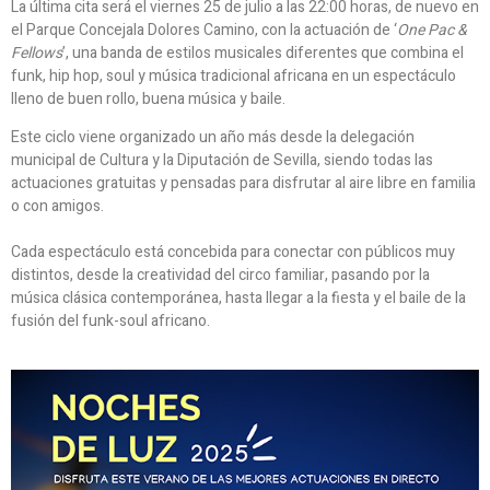
La última cita será el viernes 25 de julio a las 22:00 horas, de nuevo en
el Parque Concejala Dolores Camino, con la actuación de ‘
One Pac &
Fellows
’, una banda de estilos musicales diferentes que combina el
funk, hip hop, soul y música tradicional africana en un espectáculo
lleno de buen rollo, buena música y baile.
Este ciclo viene organizado un año más desde la delegación
municipal de Cultura y la Diputación de Sevilla, siendo todas las
actuaciones gratuitas y pensadas para disfrutar al aire libre en familia
o con amigos.
Cada espectáculo está concebida para conectar con públicos muy
distintos, desde la creatividad del circo familiar, pasando por la
música clásica contemporánea, hasta llegar a la fiesta y el baile de la
fusión del funk-soul africano.