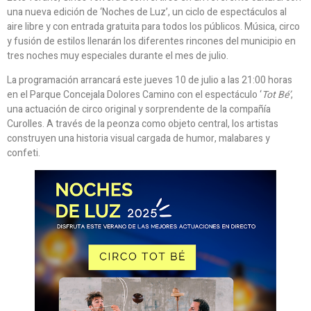
una nueva edición de ‘Noches de Luz’, un ciclo de espectáculos al
aire libre y con entrada gratuita para todos los públicos. Música, circo
y fusión de estilos llenarán los diferentes rincones del municipio en
tres noches muy especiales durante el mes de julio.
La programación arrancará este jueves 10 de julio a las 21:00 horas
en el Parque Concejala Dolores Camino con el espectáculo ‘
Tot Bé’
,
una actuación de circo original y sorprendente de la compañía
Curolles. A través de la peonza como objeto central, los artistas
construyen una historia visual cargada de humor, malabares y
confeti.