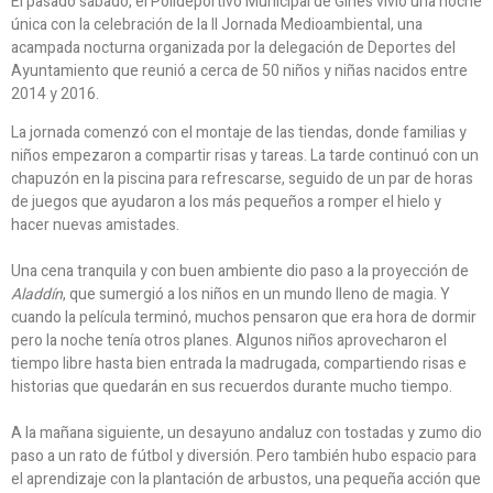
El pasado sábado, el Polideportivo Municipal de Gines vivió una noche
única con la celebración de la II Jornada Medioambiental, una
acampada nocturna organizada por la delegación de Deportes del
Ayuntamiento que reunió a cerca de 50 niños y niñas nacidos entre
2014 y 2016.
La jornada comenzó con el montaje de las tiendas, donde familias y
niños empezaron a compartir risas y tareas. La tarde continuó con un
chapuzón en la piscina para refrescarse, seguido de un par de horas
de juegos que ayudaron a los más pequeños a romper el hielo y
hacer nuevas amistades.
Una cena tranquila y con buen ambiente dio paso a la proyección de
Aladdín
, que sumergió a los niños en un mundo lleno de magia. Y
cuando la película terminó, muchos pensaron que era hora de dormir
pero la noche tenía otros planes. Algunos niños aprovecharon el
tiempo libre hasta bien entrada la madrugada, compartiendo risas e
historias que quedarán en sus recuerdos durante mucho tiempo.
A la mañana siguiente, un desayuno andaluz con tostadas y zumo dio
paso a un rato de fútbol y diversión. Pero también hubo espacio para
el aprendizaje con la plantación de arbustos, una pequeña acción que