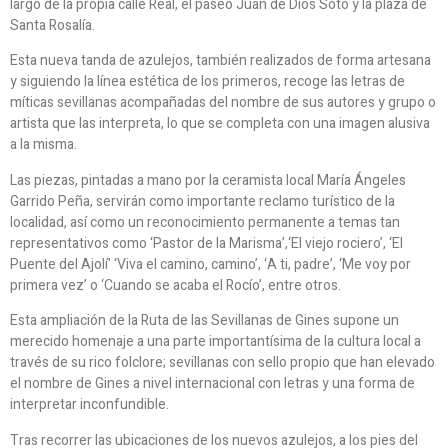
largo de la propia calle Real, el paseo Juan de Dios Soto y la plaza de
Santa Rosalía.
Esta nueva tanda de azulejos, también realizados de forma artesana
y siguiendo la línea estética de los primeros, recoge las letras de
míticas sevillanas acompañadas del nombre de sus autores y grupo o
artista que las interpreta, lo que se completa con una imagen alusiva
a la misma.
Las piezas, pintadas a mano por la ceramista local María Ángeles
Garrido Peña, servirán como importante reclamo turístico de la
localidad, así como un reconocimiento permanente a temas tan
representativos como ‘Pastor de la Marisma’,‘El viejo rociero’, ‘El
Puente del Ajolí’ ‘Viva el camino, camino’, ‘A ti, padre’, ‘Me voy por
primera vez’ o ‘Cuando se acaba el Rocío’, entre otros.
Esta ampliación de la Ruta de las Sevillanas de Gines supone un
merecido homenaje a una parte importantísima de la cultura local a
través de su rico folclore; sevillanas con sello propio que han elevado
el nombre de Gines a nivel internacional con letras y una forma de
interpretar inconfundible.
Tras recorrer las ubicaciones de los nuevos azulejos, a los pies del