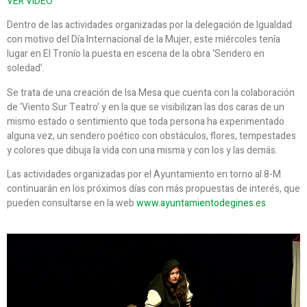
VER VÍDEO
Dentro de las actividades organizadas por la delegación de Igualdad
con motivo del Día Internacional de la Mujer, este miércoles tenía
lugar en El Tronío la puesta en escena de la obra ‘Sendero en
soledad’.
Se trata de una creación de Isa Mesa que cuenta con la colaboración
de ‘Viento Sur Teatro’ y en la que se visibilizan las dos caras de un
mismo estado o sentimiento que toda persona ha experimentado
alguna vez, un sendero poético con obstáculos, flores, tempestades
y colores que dibuja la vida con una misma y con los y las demás.
Las actividades organizadas por el Ayuntamiento en torno al 8-M
continuarán en los próximos días con más propuestas de interés, que
pueden consultarse en la web
www.ayuntamientodegines.es