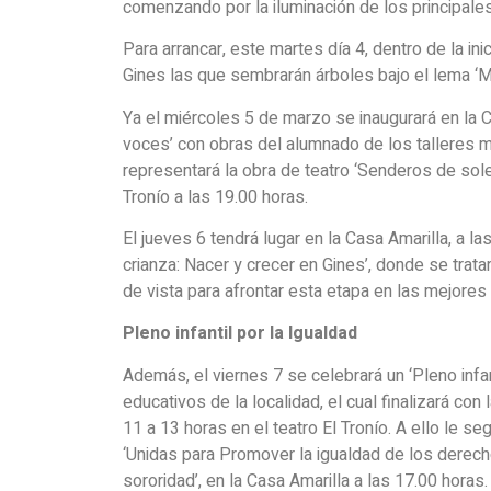
comenzando por la iluminación de los principales
Para arrancar, este martes día 4, dentro de la in
Gines las que sembrarán árboles bajo el lema ‘Me
Ya el miércoles 5 de marzo se inaugurará en la C
voces’ con obras del alumnado de los talleres m
representará la obra de teatro ‘Senderos de soled
Tronío a las 19.00 horas.
El jueves 6 tendrá lugar en la Casa Amarilla, a l
crianza: Nacer y crecer en Gines’, donde se trat
de vista para afrontar esta etapa en las mejore
Pleno infantil por la Igualdad
Además, el viernes 7 se celebrará un ‘Pleno infant
educativos de la localidad, el cual finalizará con
11 a 13 horas en el teatro El Tronío. A ello le s
‘Unidas para Promover la igualdad de los derec
sororidad’, en la Casa Amarilla a las 17.00 horas.