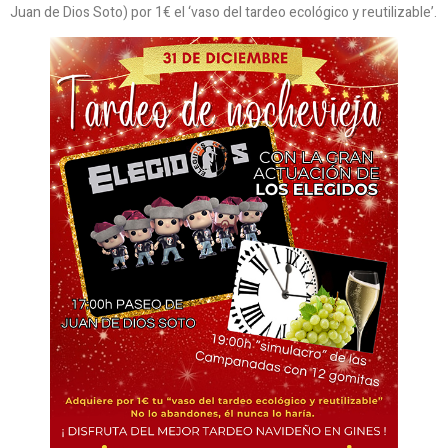
Juan de Dios Soto) por 1€ el ‘vaso del tardeo ecológico y reutilizable’.