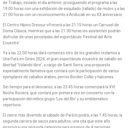
de Trabajo, iniciado el día anterior, prosiguiendo el programa a las
19.00 horas con una exhibición de esquilado (rallado) de mulos y a las
21.00 horas con un reconocimiento a Anducab en su XX aniversario.
El Centro Hípico Dressur ofrecerá a las 21.15 horas un Carrusel de
Doma Clásica, mientras que a las 21.30 horas los asistentes podrán
disfrutar de unas pinceladas del espectáculo ‘Festival del Arte
Ecuestre’.
Ya a las 22.00 horas dará comienzo otro de los grandes reclamos a
Una Pará en Gines 2024, el gran espectáculo ecuestre de caballo en
libertad ‘Volando libre’, a cargo de Santi Serra, una propuesta
especialmente llamativa que contará con la participación de varios
ejemplares de caballos árabes, perros Bordier Collie y halcones.
Sin tiempo para el descanso, a las 23.45 horas comenzará la XVI
Noche Rociera, que contará por primera vez en concierto con la
participación del mítico grupo ‘Los del Río’ y su emblemático
repertorio.
El cierre más divertido al sábado de Pará lo podrá, a las 1.45 horas, la
segunda carrera de sacos para adultos, una cita que este año
incorpora una segunda categoría para equipos de 4 personas.