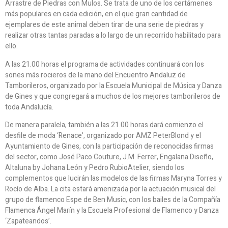
Arrastre de Piedras con Mulos. Se trata de uno de los certámenes
más populares en cada edición, en el que gran cantidad de
ejemplares de este animal deben tirar de una serie de piedras y
realizar otras tantas paradas a lo largo de un recorrido habilitado para
ello.
A las 21.00 horas el programa de actividades continuará con los
sones más rocieros de la mano del Encuentro Andaluz de
Tamborileros, organizado por la Escuela Municipal de Música y Danza
de Gines y que congregará a muchos de los mejores tamborileros de
toda Andalucía.
De manera paralela, también a las 21.00 horas dará comienzo el
desfile de moda ‘Renace’, organizado por AMZ PeterBlond y el
Ayuntamiento de Gines, con la participación de reconocidas firmas
del sector, como José Paco Couture, J.M. Ferrer, Engalana Diseño,
Altaluna by Johana León y Pedro RubioAtelier, siendo los
complementos que lucirán las modelos de las firmas Maryna Torres y
Rocío de Alba. La cita estará amenizada por la actuación musical del
grupo de flamenco Espe de Ben Music, con los bailes de la Compañía
Flamenca Ángel Marín y la Escuela Profesional de Flamenco y Danza
‘Zapateandos’.