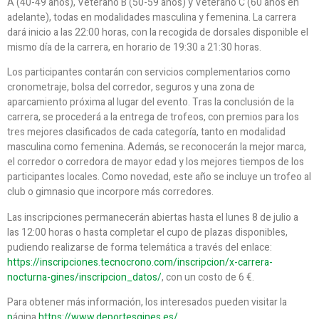
A (40-49 años), Veterano B (50-59 años) y Veterano C (60 años en
adelante), todas en modalidades masculina y femenina. La carrera
dará inicio a las 22:00 horas, con la recogida de dorsales disponible el
mismo día de la carrera, en horario de 19:30 a 21:30 horas.
Los participantes contarán con servicios complementarios como
cronometraje, bolsa del corredor, seguros y una zona de
aparcamiento próxima al lugar del evento. Tras la conclusión de la
carrera, se procederá a la entrega de trofeos, con premios para los
tres mejores clasificados de cada categoría, tanto en modalidad
masculina como femenina. Además, se reconocerán la mejor marca,
el corredor o corredora de mayor edad y los mejores tiempos de los
participantes locales. Como novedad, este año se incluye un trofeo al
club o gimnasio que incorpore más corredores.
Las inscripciones permanecerán abiertas hasta el lunes 8 de julio a
las 12:00 horas o hasta completar el cupo de plazas disponibles,
pudiendo realizarse de forma telemática a través del enlace:
https://inscripciones.tecnocrono.com/inscripcion/x-carrera-
nocturna-gines/inscripcion_datos/
, con un costo de 6 €.
Para obtener más información, los interesados pueden visitar la
p
ágina
https://www.deportesgines.es/